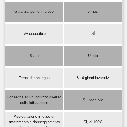
Garanzia per le imprese
6 mesi
IVA deducibile
SÌ
Stato
Usato
Tempi di consegna
3 - 4 giorni lavorativi
Consegna ad un indirizzo diverso
SÌ, possibile
dalla fatturazione
Assicurazione in caso di
smarrimento e danneggiamento
Si, al 100%