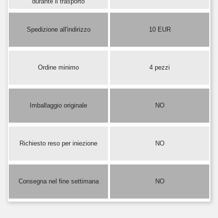
durante il trasporto
Spedizione all'indirizzo
10 EUR
Ordine minimo
4 pezzi
Imballaggio originale
NO
Richiesto reso per iniezione
NO
Consegna nel fine settimana
NO