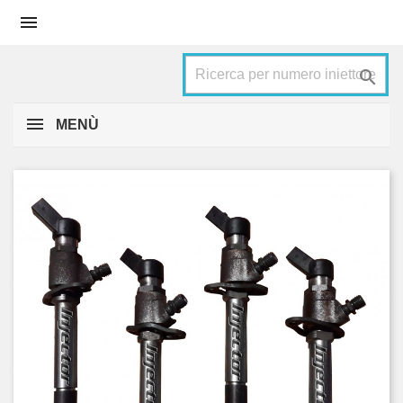


MENÙ