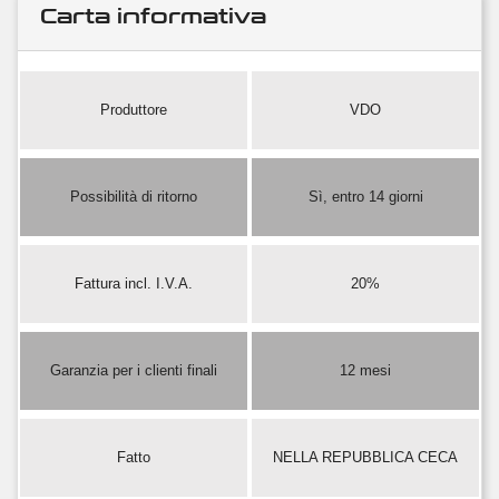
Carta informativa
Produttore
VDO
Possibilità di ritorno
Sì, entro 14 giorni
Fattura incl. I.V.A.
20%
Garanzia per i clienti finali
12 mesi
Fatto
NELLA REPUBBLICA CECA