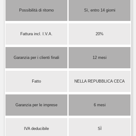
Possibilità di ritorno
Sì, entro 14 giorni
Fattura incl. I.V.A.
20%
Garanzia per i clienti finali
12 mesi
Fatto
NELLA REPUBBLICA CECA
Garanzia per le imprese
6 mesi
IVA deducibile
SÌ