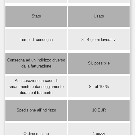
Stato
Usato
Tempi di consegna
3 - 4 giorni lavorativi
Consegna ad un indirizzo diverso
SÌ, possibile
dalla fatturazione
Assicurazione in caso di
smarrimento e danneggiamento
Si, al 100%
durante il trasporto
Spedizione all'indirizzo
10 EUR
Ordine minimo
4 pezzi