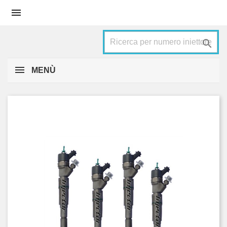


MENÙ