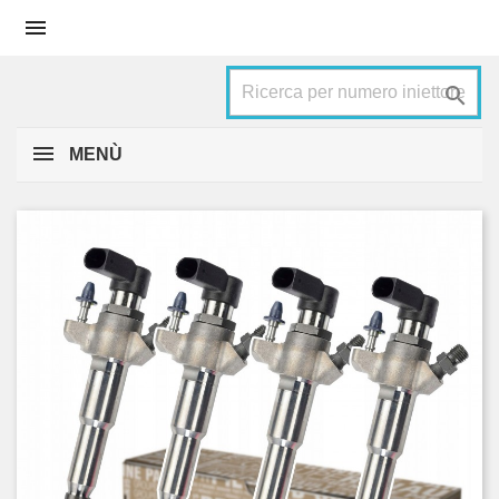


MENÙ