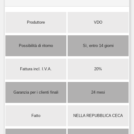
Produttore
VDO
Possibilità di ritorno
Sì, entro 14 giorni
Fattura incl. I.V.A.
20%
Garanzia per i clienti finali
24 mesi
Fatto
NELLA REPUBBLICA CECA