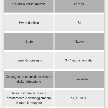
Garanzia per le imprese
12 mesi
IVA deducibile
SÌ
Stato
Nuovo
Tempi di consegna
3 - 4 giorni lavorativi
Consegna ad un indirizzo diverso
SÌ, possibile
dalla fatturazione
Assicurazione in caso di
smarrimento e danneggiamento
Si, al 100%
durante il trasporto