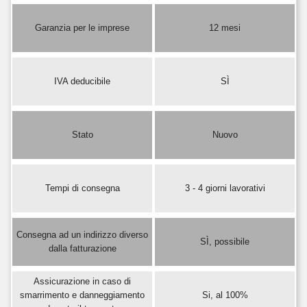
Garanzia per le imprese
12 mesi
IVA deducibile
SÌ
Stato
Nuovo
Tempi di consegna
3 - 4 giorni lavorativi
Consegna ad un indirizzo diverso
SÌ, possibile
dalla fatturazione
Assicurazione in caso di
smarrimento e danneggiamento
Si, al 100%