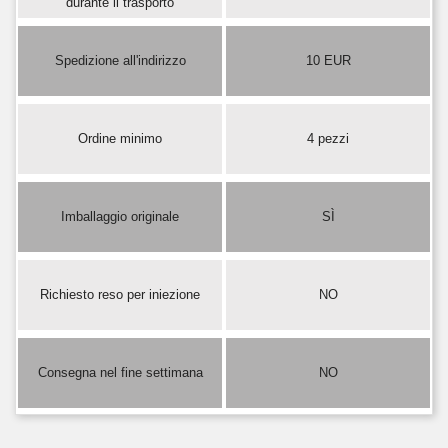
durante il trasporto
Spedizione all'indirizzo
10 EUR
Ordine minimo
4 pezzi
Imballaggio originale
SÌ
Richiesto reso per iniezione
NO
Consegna nel fine settimana
NO