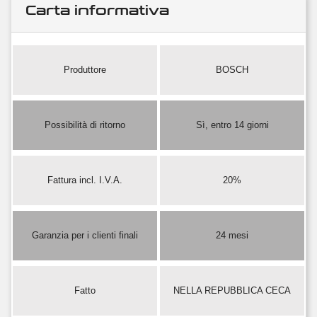
Carta informativa
Produttore
BOSCH
Possibilità di ritorno
Sì, entro 14 giorni
Fattura incl. I.V.A.
20%
Garanzia per i clienti finali
24 mesi
Fatto
NELLA REPUBBLICA CECA