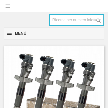


MENÙ