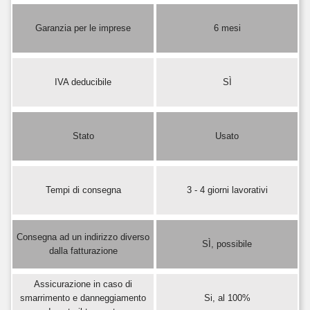
Garanzia per le imprese
6 mesi
IVA deducibile
SÌ
Stato
Usato
Tempi di consegna
3 - 4 giorni lavorativi
Consegna ad un indirizzo diverso
SÌ, possibile
dalla fatturazione
Assicurazione in caso di
smarrimento e danneggiamento
Si, al 100%