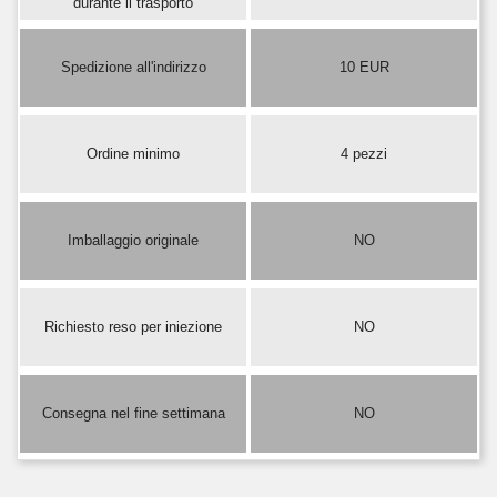
durante il trasporto
Spedizione all'indirizzo
10 EUR
Ordine minimo
4 pezzi
Imballaggio originale
NO
Richiesto reso per iniezione
NO
Consegna nel fine settimana
NO