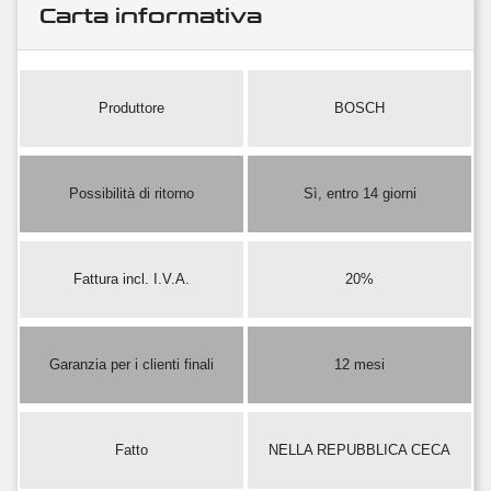
Carta informativa
Produttore
BOSCH
Possibilità di ritorno
Sì, entro 14 giorni
Fattura incl. I.V.A.
20%
Garanzia per i clienti finali
12 mesi
Fatto
NELLA REPUBBLICA CECA