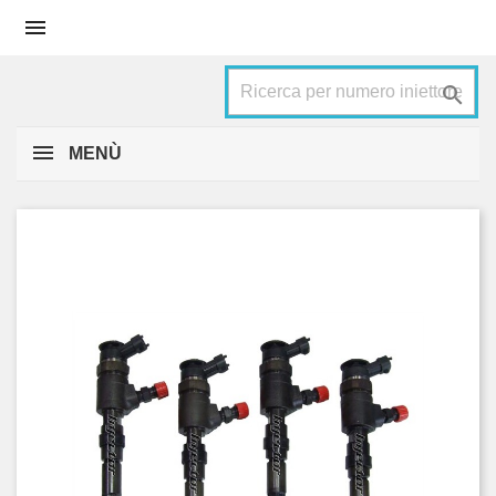


MENÙ