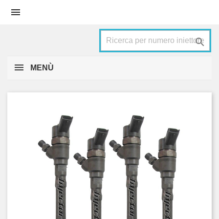


MENÙ