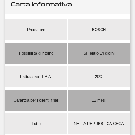
Carta informativa
Produttore
BOSCH
Possibilità di ritorno
Sì, entro 14 giorni
Fattura incl. I.V.A.
20%
Garanzia per i clienti finali
12 mesi
Fatto
NELLA REPUBBLICA CECA