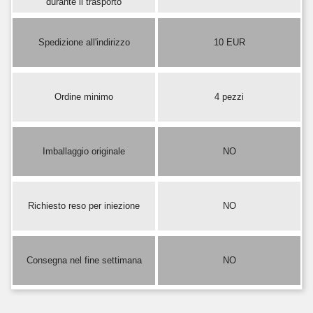
durante il trasporto
Spedizione all'indirizzo
10 EUR
Ordine minimo
4 pezzi
Imballaggio originale
NO
Richiesto reso per iniezione
NO
Consegna nel fine settimana
NO