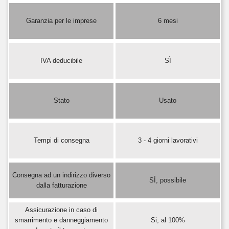
Garanzia per le imprese
6 mesi
IVA deducibile
SÌ
Stato
Usato
Tempi di consegna
3 - 4 giorni lavorativi
Consegna ad un indirizzo diverso
SÌ, possibile
dalla fatturazione
Assicurazione in caso di
smarrimento e danneggiamento
Si, al 100%