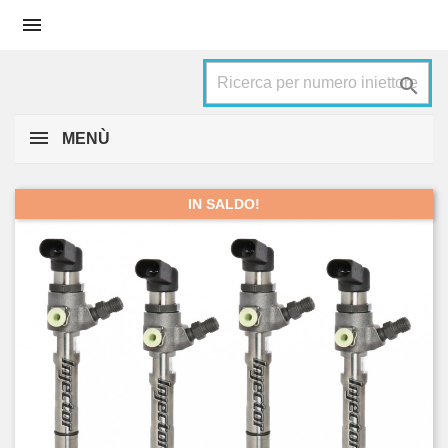


MENÙ
IN SALDO!