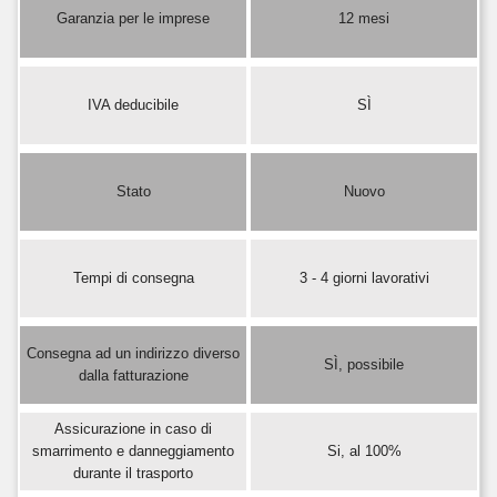
Garanzia per le imprese
12 mesi
IVA deducibile
SÌ
Stato
Nuovo
Tempi di consegna
3 - 4 giorni lavorativi
Consegna ad un indirizzo diverso
SÌ, possibile
dalla fatturazione
Assicurazione in caso di
smarrimento e danneggiamento
Si, al 100%
durante il trasporto