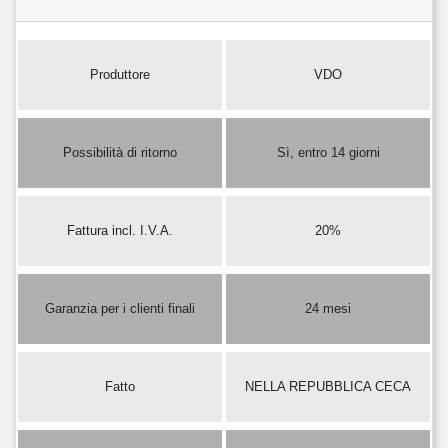
Produttore
VDO
Possibilità di ritorno
Sì, entro 14 giorni
Fattura incl. I.V.A.
20%
Garanzia per i clienti finali
24 mesi
Fatto
NELLA REPUBBLICA CECA