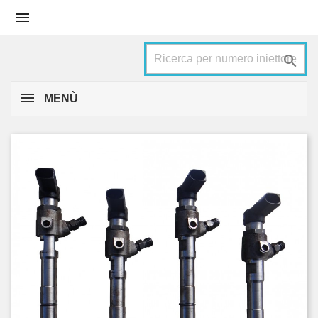


MENÙ