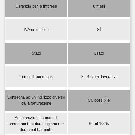
Garanzia per le imprese
6 mesi
IVA deducibile
SÌ
Stato
Usato
Tempi di consegna
3 - 4 giorni lavorativi
Consegna ad un indirizzo diverso
SÌ, possibile
dalla fatturazione
Assicurazione in caso di
smarrimento e danneggiamento
Si, al 100%
durante il trasporto