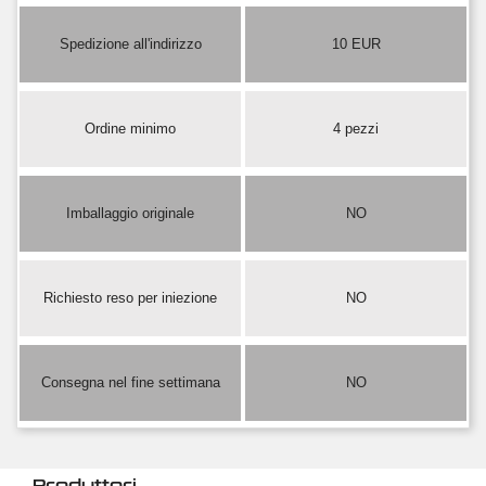
Spedizione all'indirizzo
10 EUR
Ordine minimo
4 pezzi
Imballaggio originale
NO
Richiesto reso per iniezione
NO
Consegna nel fine settimana
NO
Produttori