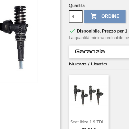
Quantità

ORDINE

Disponibile, Prezzo per 1 i
La quantità minima ordinabile pe
Garanzia
Nuovo / Usato
Seat Ibiza 1.9 TDI 96 KW 131 CV BOSCH...