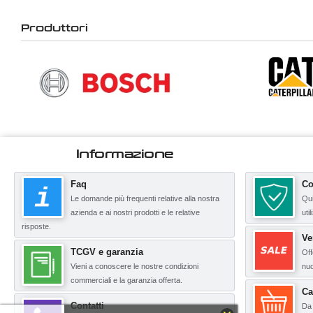
Produttori
Informazione
Faq
Co
Le domande più frequenti relative alla nostra
Qui
azienda e ai nostri prodotti e le relative
uti
risposte.
Ve
TCGV e garanzia
Off
Vieni a conoscere le nostre condizioni
nuo
commerciali e la garanzia offerta.
Ca
Contatti
Da 