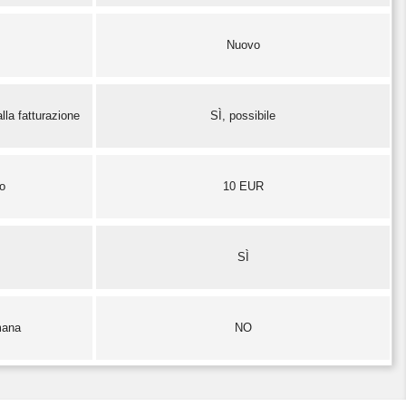
Nuovo
lla fatturazione
SÌ, possibile
zo
10 EUR
SÌ
mana
NO