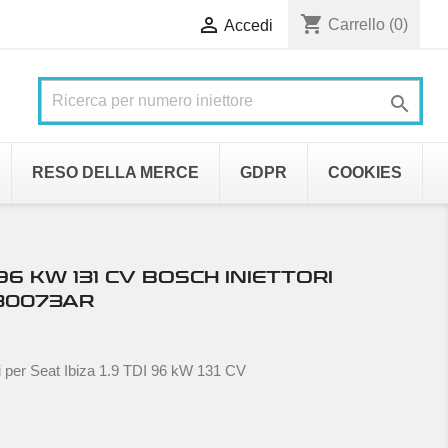
shopping_cart

Carrello
(0)
Accedi

RESO DELLA MERCE
GDPR
COOKIES
 96 KW 131 CV BOSCH INIETTORI
130073AR
i per Seat Ibiza 1.9 TDI 96 kW 131 CV