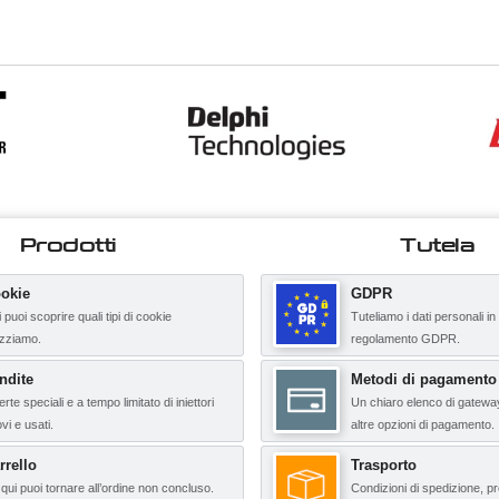
Prodotti
Tutela
okie
GDPR
 puoi scoprire quali tipi di cookie
Tuteliamo i dati personali in
lizziamo.
regolamento GDPR.
ndite
Metodi di pagamento
erte speciali e a tempo limitato di iniettori
Un chiaro elenco di gatewa
vi e usati.
altre opzioni di pagamento.
rrello
Trasporto
qui puoi tornare all’ordine non concluso.
Condizioni di spedizione, pr