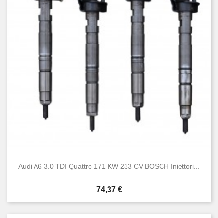
Audi A6 3.0 TDI Quattro 171 KW 233 CV BOSCH Iniettori...
Prezzo
74,37 €