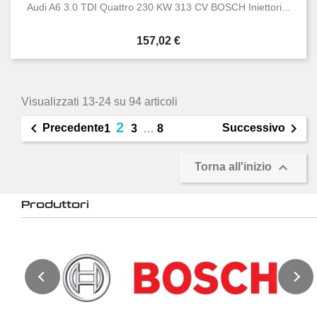
Audi A6 3.0 TDI Quattro 230 KW 313 CV BOSCH Iniettori...
Prezzo
157,02 €
Visualizzati 13-24 su 94 articoli
2


Precedente
Successivo
1
3
…
8

Torna all'inizio
Produttori