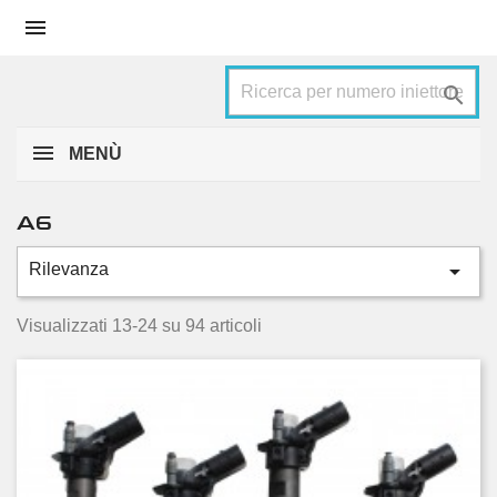


MENÙ
A6

Rilevanza
Categorie
1.9 TDI
5
Visualizzati 13-24 su 94 articoli
2.0 TDI
24
2.0 TDI quattro
2
2.7 TDI
2
2.7 TDI quattro
16
3.0 TDI
4
3.0 TDI quattro
41