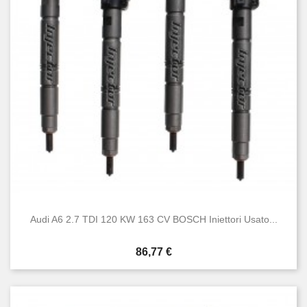
Condizione
Nuovo
47
Usato
47
Audi A6 2.7 TDI 120 KW 163 CV BOSCH Iniettori Usato...
Prezzo
86,77 €