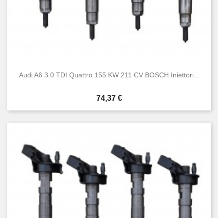
Audi A6 3.0 TDI Quattro 155 KW 211 CV BOSCH Iniettori...
Prezzo
74,37 €