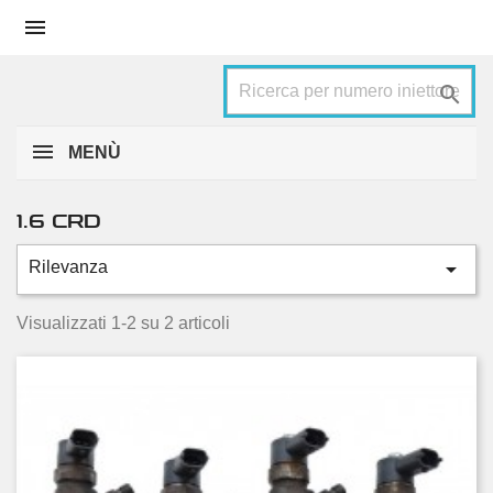


MENÙ
1.6 CRD

Rilevanza
Categorie
88 KW, 120 HP
2
Visualizzati 1-2 su 2 articoli
Condizione
Nuovo
1
Usato
1