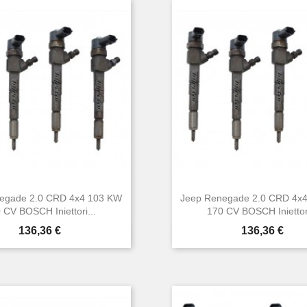
egade 2.0 CRD 4x4 103 KW
Jeep Renegade 2.0 CRD 4x
 CV BOSCH Iniettori...
170 CV BOSCH Iniettori
Prezzo
Prezzo
136,36 €
136,36 €


Anteprima
Anteprima