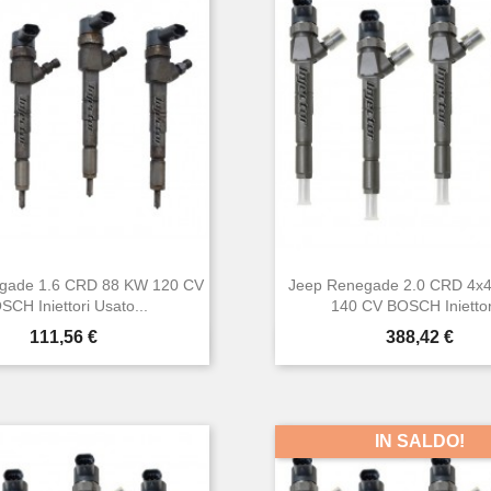
gade 1.6 CRD 88 KW 120 CV
Jeep Renegade 2.0 CRD 4x
SCH Iniettori Usato...
140 CV BOSCH Iniettori
Prezzo
Prezzo
111,56 €
388,42 €


Anteprima
Anteprima
IN SALDO!