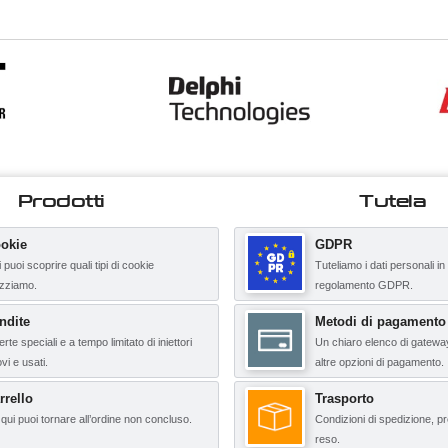
Prodotti
Tutela
okie
GDPR
 puoi scoprire quali tipi di cookie
Tuteliamo i dati personali in
lizziamo.
regolamento GDPR.
ndite
Metodi di pagamento
erte speciali e a tempo limitato di iniettori
Un chiaro elenco di gatewa
vi e usati.
altre opzioni di pagamento.
rrello
Trasporto
qui puoi tornare all’ordine non concluso.
Condizioni di spedizione, pr
reso.