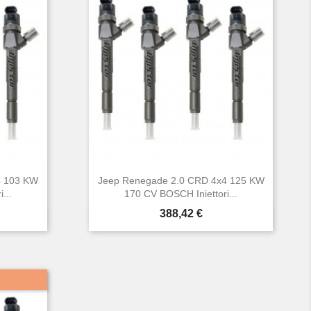
4 103 KW
Jeep Renegade 2.0 CRD 4x4 125 KW
...
170 CV BOSCH Iniettori...
Prezzo
388,42 €

Anteprima