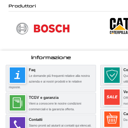
Produttori
Informazione
Faq
Co
Le domande più frequenti relative alla nostra
Qui
azienda e ai nostri prodotti e le relative
uti
risposte.
Ve
TCGV e garanzia
Off
Vieni a conoscere le nostre condizioni
nuo
commerciali e la garanzia offerta.
Ca
Contatti
Da 
Siamo pronti ad aiutarti ai contatti qui elencati.