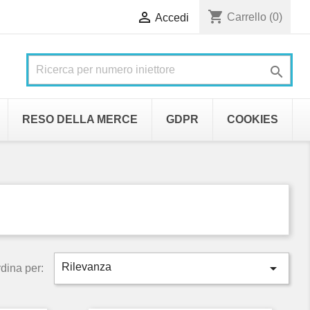
shopping_cart

Carrello
(0)
Accedi

RESO DELLA MERCE
GDPR
COOKIES

Rilevanza
dina per: