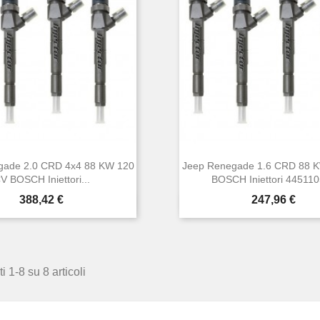
gade 2.0 CRD 4x4 88 KW 120
Jeep Renegade 1.6 CRD 88 
V BOSCH Iniettori...
BOSCH Iniettori 44511
Prezzo
Prezzo
388,42 €
247,96 €


Anteprima
Anteprima
i 1-8 su 8 articoli