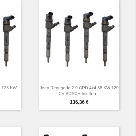
4 125 KW
Jeep Renegade 2.0 CRD 4x4 88 KW 120
...
CV BOSCH Iniettori...
Prezzo
136,36 €

Anteprima