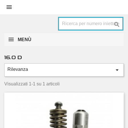


MENÙ
16.0 D

Rilevanza
Categorie
433 kw 581 HP
1
Visualizzati 1-1 su 1 articoli
Condizione
Nuovo
1