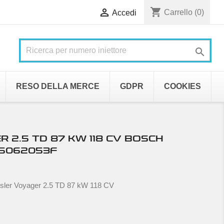
shopping_cart

Carrello
(0)
Accedi

RESO DELLA MERCE
GDPR
COOKIES
 2.5 TD 87 KW 118 CV BOSCH
15062053F
ysler Voyager 2.5 TD 87 kW 118 CV