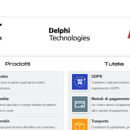
Prodotti
Tutela
okie
GDPR
 puoi scoprire quali tipi di cookie
Tuteliamo i dati personali in
lizziamo.
regolamento GDPR.
ndite
Metodi di pagamento
erte speciali e a tempo limitato di iniettori
Un chiaro elenco di gatewa
vi e usati.
altre opzioni di pagamento.
rrello
Trasporto
qui puoi tornare all’ordine non concluso.
Condizioni di spedizione, pr