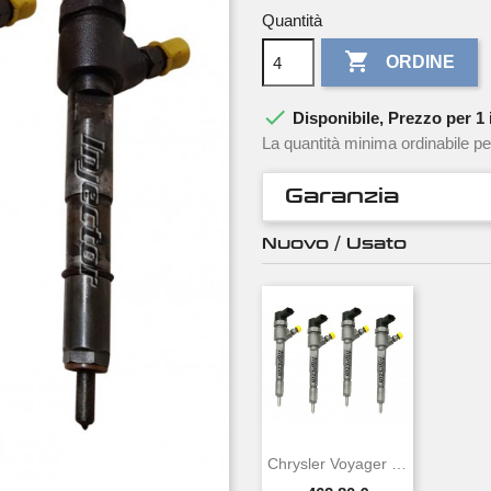
Quantità

ORDINE

Disponibile, Prezzo per 1 i
La quantità minima ordinabile pe
Garanzia
Nuovo / Usato
Chrysler Voyager 2.5 TD 87 KW 118 CV BOSCH...