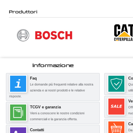
Produttori
Informazione
Faq
Co
Le domande più frequenti relative alla nostra
Qui
azienda e ai nostri prodotti e le relative
uti
risposte.
Ve
TCGV e garanzia
Off
Vieni a conoscere le nostre condizioni
nuo
commerciali e la garanzia offerta.
Ca
Contatti
Da 