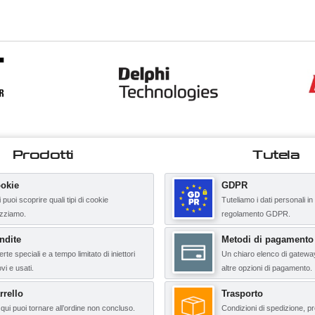
Prodotti
Tutela
okie
GDPR
 puoi scoprire quali tipi di cookie
Tuteliamo i dati personali in
lizziamo.
regolamento GDPR.
ndite
Metodi di pagamento
erte speciali e a tempo limitato di iniettori
Un chiaro elenco di gatewa
vi e usati.
altre opzioni di pagamento.
rrello
Trasporto
qui puoi tornare all’ordine non concluso.
Condizioni di spedizione, pr