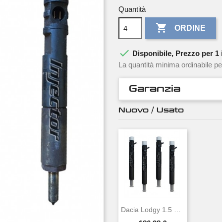
Quantità

ORDINE

Disponibile, Prezzo per 1 i
La quantità minima ordinabile pe
Garanzia
Nuovo / Usato
Dacia Lodgy 1.5 DCi 63 KW 86 CV DELPHI...