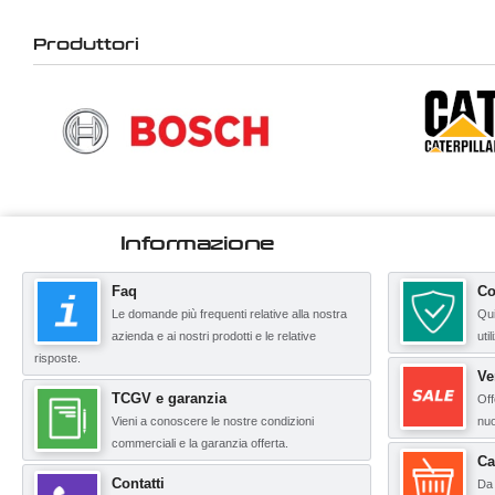
Produttori
Informazione
Faq
Co
Le domande più frequenti relative alla nostra
Qui
azienda e ai nostri prodotti e le relative
uti
risposte.
Ve
TCGV e garanzia
Off
Vieni a conoscere le nostre condizioni
nuo
commerciali e la garanzia offerta.
Ca
Contatti
Da 