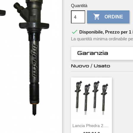
Quantità

ORDINE

Disponibile, Prezzo per 1 i
La quantità minima ordinabile pe
Garanzia
Nuovo / Usato
Lancia Phedra 2.2 JTD 94 KW 128 CV BOSCH...