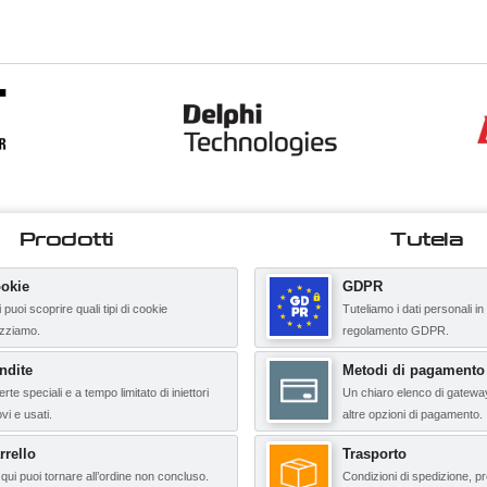
Prodotti
Tutela
okie
GDPR
 puoi scoprire quali tipi di cookie
Tuteliamo i dati personali in
lizziamo.
regolamento GDPR.
ndite
Metodi di pagamento
erte speciali e a tempo limitato di iniettori
Un chiaro elenco di gatewa
vi e usati.
altre opzioni di pagamento.
rrello
Trasporto
qui puoi tornare all’ordine non concluso.
Condizioni di spedizione, pr