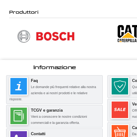
Produttori
Informazione
Faq
Co
Le domande più frequenti relative alla nostra
Qui
azienda e ai nostri prodotti e le relative
uti
risposte.
Ve
TCGV e garanzia
Off
Vieni a conoscere le nostre condizioni
nuo
commerciali e la garanzia offerta.
Ca
Contatti
Da 