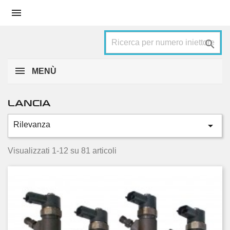


MENÙ
LANCIA

Rilevanza
Categorie
Delta
16
Visualizzati 1-12 su 81 articoli
Kappa
2
Lybra
18
Musa
14
Phedra
6
Thema
1
Thesis
4