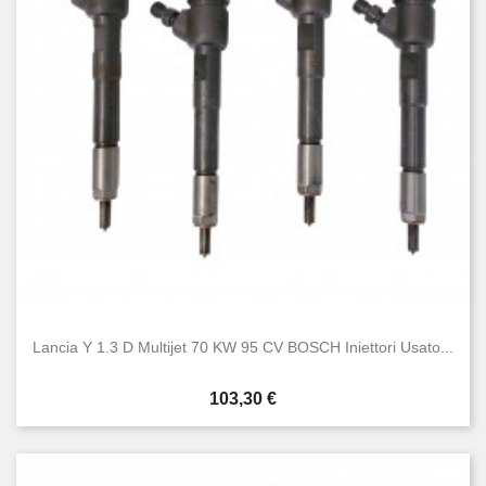
Voyager
6
Y
13
Zeta
1
Condizione
Nuovo
39
Usato
42
Lancia Y 1.3 D Multijet 70 KW 95 CV BOSCH Iniettori Usato...
Prezzo
103,30 €