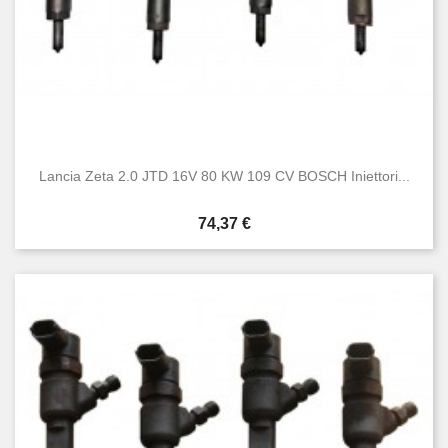
Lancia Zeta 2.0 JTD 16V 80 KW 109 CV BOSCH Iniettori...
Prezzo
74,37 €