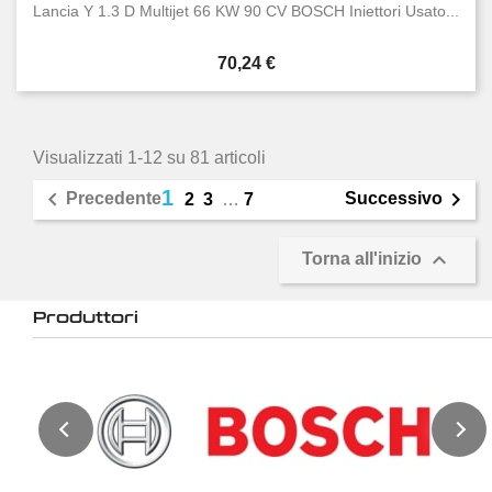
Lancia Y 1.3 D Multijet 66 KW 90 CV BOSCH Iniettori Usato...
Prezzo
70,24 €
Visualizzati 1-12 su 81 articoli
1


Precedente
Successivo
2
3
…
7

Torna all'inizio
Produttori