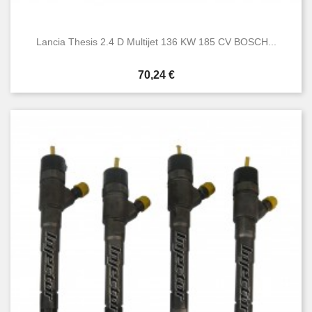
Lancia Thesis 2.4 D Multijet 136 KW 185 CV BOSCH...
Prezzo
70,24 €