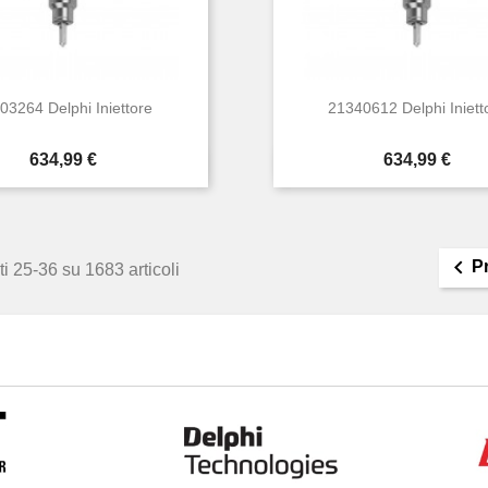
03264 Delphi Iniettore
21340612 Delphi Iniett
Prezzo
Prezzo
634,99 €
634,99 €


Anteprima
Anteprima

P
ti 25-36 su 1683 articoli