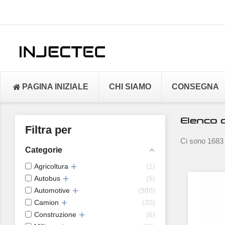
PAGINA INIZIALE
CHI SIAMO
CONSEGNA
Elenco d
Filtra per
Ci sono 1683 
Categorie
Agricoltura
1
Autobus
5
Automotive
980
Camion
20
Construzione
6