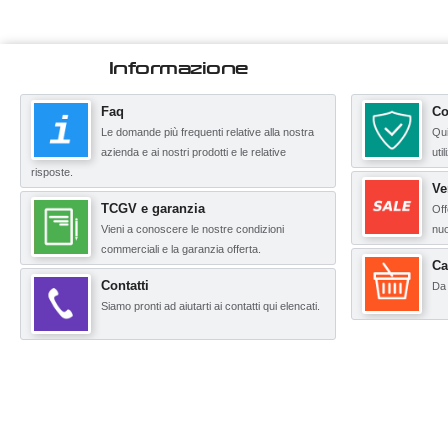
Informazione
Faq
Co
Le domande più frequenti relative alla nostra
Qui
azienda e ai nostri prodotti e le relative
uti
risposte.
Ve
TCGV e garanzia
Off
Vieni a conoscere le nostre condizioni
nuo
commerciali e la garanzia offerta.
Ca
Contatti
Da 
Siamo pronti ad aiutarti ai contatti qui elencati.