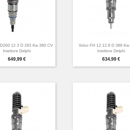
D260 12.3 D 283 Kw 380 CV
Volvo FH 12 12.8 D 388 Kw
Iniettore Delphi
Iniettore Delphi
Prezzo
Prezzo
649,99 €
634,99 €


Anteprima
Anteprima