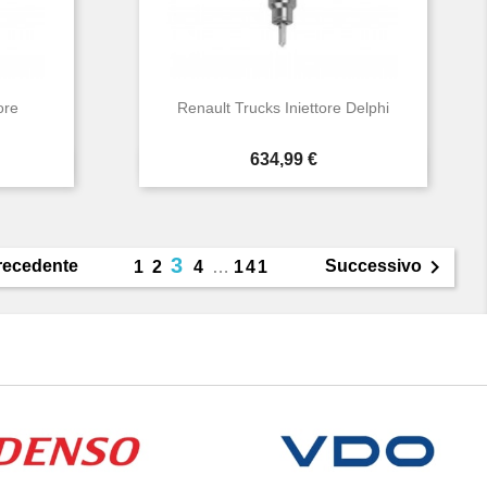
ore
Renault Trucks Iniettore Delphi
Prezzo
634,99 €

Anteprima
3

recedente
Successivo
1
2
4
…
141