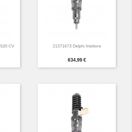
 520 CV
21371673 Delphi Iniettore
Prezzo
634,99 €

Anteprima