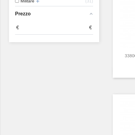
Militare
31
Prezzo
€
€
33800