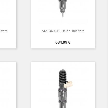
ttore
7421340612 Delphi Iniettore
Prezzo
634,99 €

Anteprima