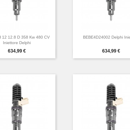
H 12 12.8 D 358 Kw 480 CV
BEBE4D24002 Delphi Inie
Iniettore Delphi
Prezzo
Prezzo
634,99 €
634,99 €


Anteprima
Anteprima