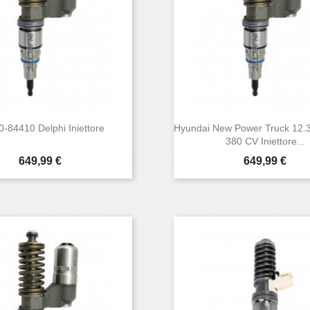
-84410 Delphi Iniettore
Hyundai New Power Truck 12.
380 CV Iniettore...
Prezzo
Prezzo
649,99 €
649,99 €


Anteprima
Anteprima