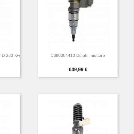
3 D 283 Kw
3380084410 Delphi Iniettore
Prezzo
649,99 €

Anteprima