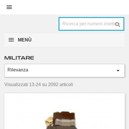


MENÙ
MILITARE

Rilevanza
Categorie
Army
2091
Visualizzati 13-24 su 2092 articoli
Caterpillar
4
Condizione
Nuovo
2092