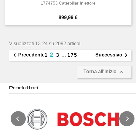
1774753 Caterpillar Iniettore
Prezzo
899,99 €
Visualizzati 13-24 su 2092 articoli
2


Precedente
Successivo
1
3
…
175

Torna all'inizio
Produttori