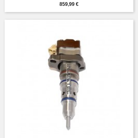
Prezzo
859,99 €