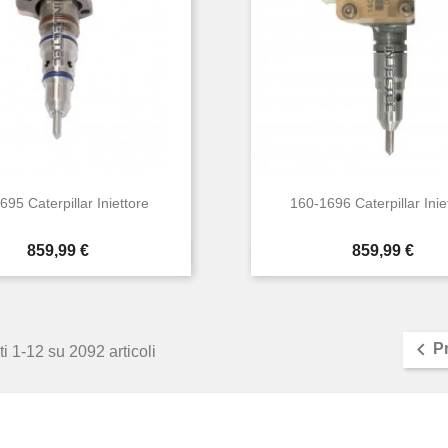
95 Caterpillar Iniettore
160-1696 Caterpillar Inie
Prezzo
Prezzo
859,99 €
859,99 €


Anteprima
Anteprima

P
i 1-12 su 2092 articoli