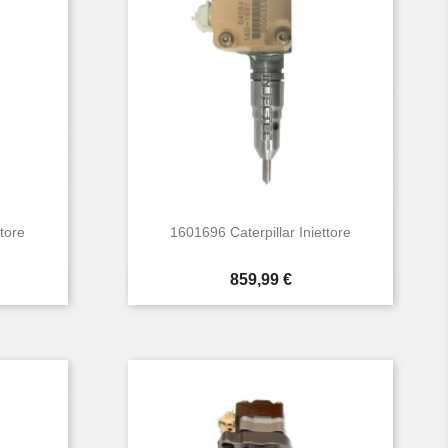
ttore
1601696 Caterpillar Iniettore
Prezzo
859,99 €

Anteprima