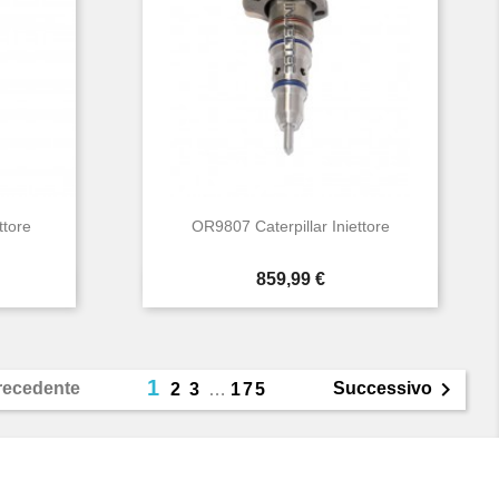
ttore
OR9807 Caterpillar Iniettore
Prezzo
859,99 €

Anteprima
1

recedente
Successivo
2
3
…
175