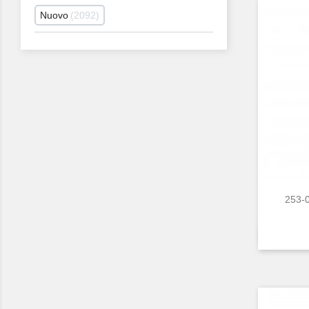
Nuovo
2092
253-0