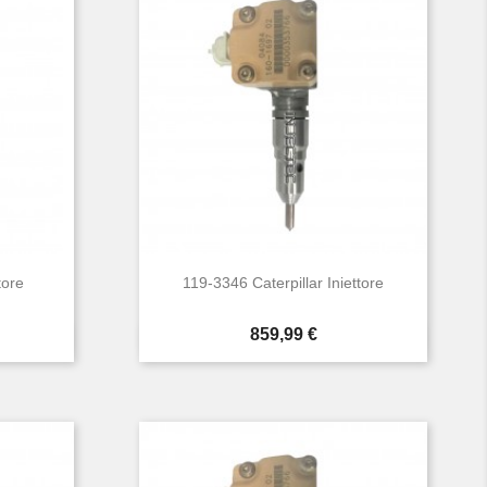
tore
119-3346 Caterpillar Iniettore
Prezzo
859,99 €

Anteprima