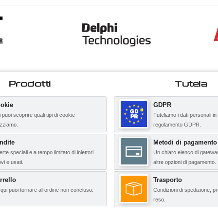
Prodotti
Tutela
okie
GDPR
 puoi scoprire quali tipi di cookie
Tuteliamo i dati personali in
lizziamo.
regolamento GDPR.
ndite
Metodi di pagamento
erte speciali e a tempo limitato di iniettori
Un chiaro elenco di gatewa
vi e usati.
altre opzioni di pagamento.
rrello
Trasporto
qui puoi tornare all’ordine non concluso.
Condizioni di spedizione, pr
reso.