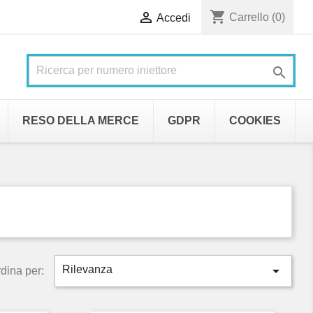
shopping_cart

Carrello
(0)
Accedi

RESO DELLA MERCE
GDPR
COOKIES

Rilevanza
dina per: