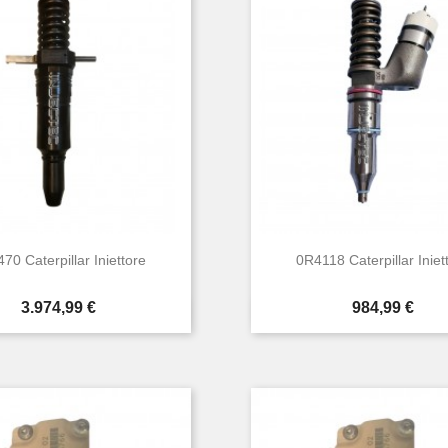
70 Caterpillar Iniettore
0R4118 Caterpillar Iniet
Prezzo
Prezzo
3.974,99 €
984,99 €


Anteprima
Anteprima