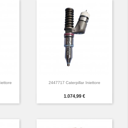
iettore
2447717 Caterpillar Iniettore
Prezzo
1.074,99 €

Anteprima