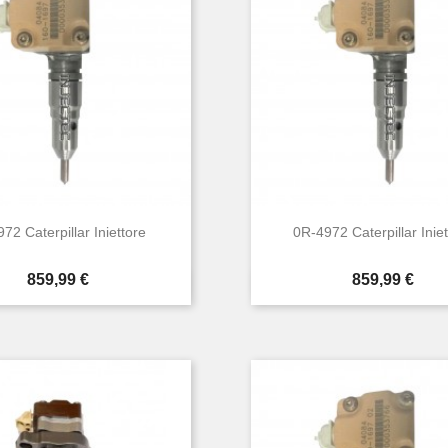
72 Caterpillar Iniettore
0R-4972 Caterpillar Inie
Prezzo
Prezzo
859,99 €
859,99 €


Anteprima
Anteprima