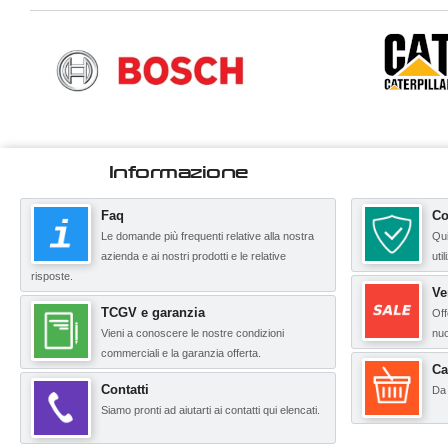
Informazione
Faq
Co
Le domande più frequenti relative alla nostra
Qui
azienda e ai nostri prodotti e le relative
uti
risposte.
Ve
TCGV e garanzia
Off
Vieni a conoscere le nostre condizioni
nuo
commerciali e la garanzia offerta.
Ca
Contatti
Da 
Siamo pronti ad aiutarti ai contatti qui elencati.