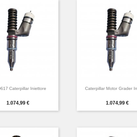
617 Caterpillar Iniettore
Caterpillar Motor Grader In
Prezzo
Prezzo
1.074,99 €
1.074,99 €


Anteprima
Anteprima