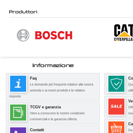
Produttori
Informazione
Faq
Co
Le domande più frequenti relative alla nostra
Qui
azienda e ai nostri prodotti e le relative
uti
risposte.
Ve
TCGV e garanzia
Off
Vieni a conoscere le nostre condizioni
nuo
commerciali e la garanzia offerta.
Ca
Contatti
Da 