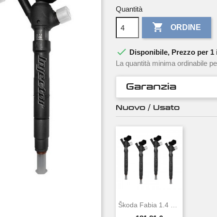
Quantità

ORDINE

Disponibile, Prezzo per 1 i
La quantità minima ordinabile pe
Garanzia
Nuovo / Usato
Škoda Fabia 1.4 TDI 77 KW 105 CV DELPHI...