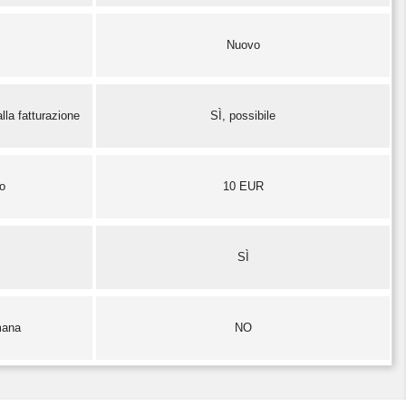
Nuovo
lla fatturazione
SÌ, possibile
zo
10 EUR
SÌ
mana
NO