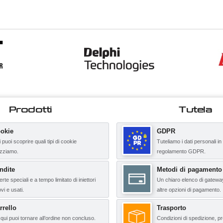
Prodotti
Tutela
okie
GDPR
 puoi scoprire quali tipi di cookie
Tuteliamo i dati personali in
lizziamo.
regolamento GDPR.
ndite
Metodi di pagamento
erte speciali e a tempo limitato di iniettori
Un chiaro elenco di gatewa
vi e usati.
altre opzioni di pagamento.
rrello
Trasporto
qui puoi tornare all’ordine non concluso.
Condizioni di spedizione, pr