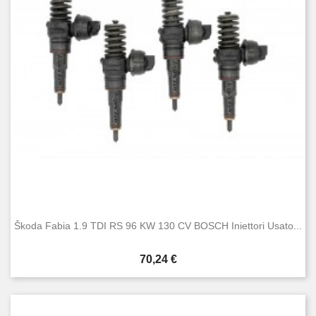
Yeti
10
Condizione
Nuovo
81
Usato
97
Škoda Fabia 1.9 TDI RS 96 KW 130 CV BOSCH Iniettori Usato...
Prezzo
70,24 €