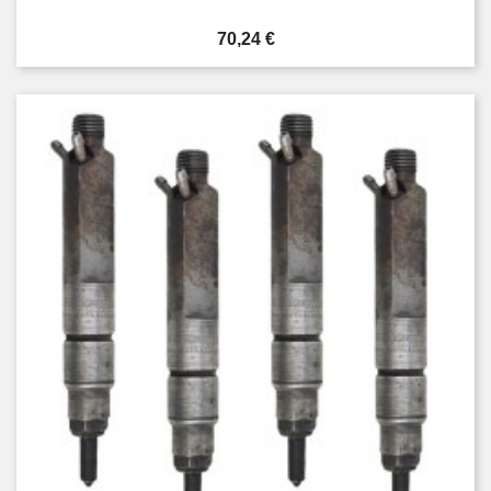
Prezzo
70,24 €