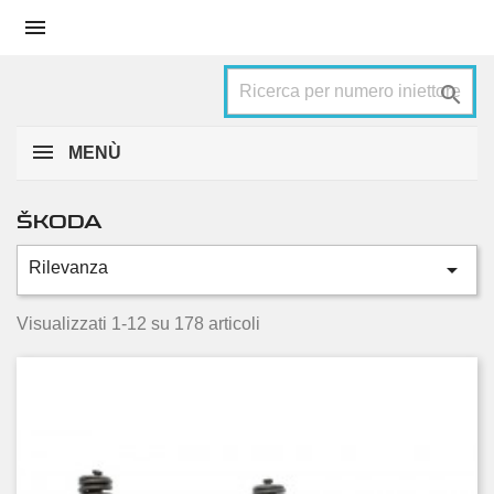


MENÙ
ŠKODA

Rilevanza
Categorie
Fabia
27
Visualizzati 1-12 su 178 articoli
Karoq
9
Kodiaq
6
Octavia
73
Rapid
8
Roomster
13
Superb
32