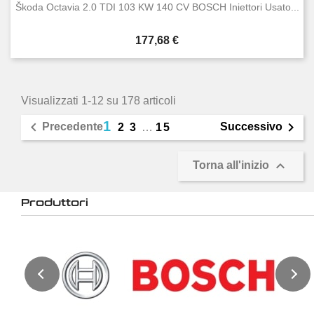
Škoda Octavia 2.0 TDI 103 KW 140 CV BOSCH Iniettori Usato...
Prezzo
177,68 €
Visualizzati 1-12 su 178 articoli
1


Precedente
Successivo
2
3
…
15

Torna all'inizio
Produttori