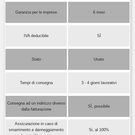
Garanzia per le imprese
6 mesi
IVA deducibile
SÌ
Stato
Usato
Tempi di consegna
3 - 4 giorni lavorativi
Consegna ad un indirizzo diverso
SÌ, possibile
dalla fatturazione
Assicurazione in caso di
smarrimento e danneggiamento
Si, al 100%