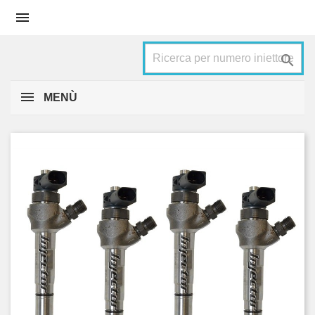


MENÙ