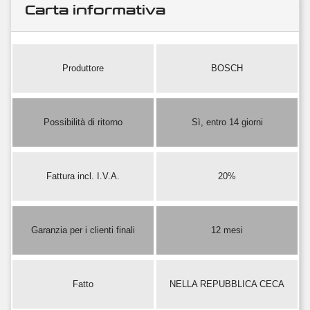
Carta informativa
Produttore
BOSCH
Possibilità di ritorno
Sì, entro 14 giorni
Fattura incl. I.V.A.
20%
Garanzia per i clienti finali
12 mesi
Fatto
NELLA REPUBBLICA CECA