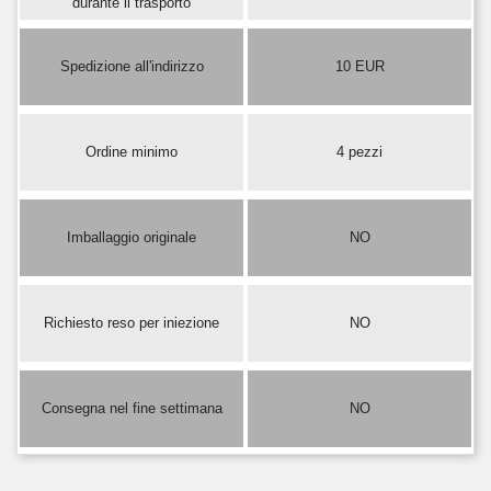
durante il trasporto
Spedizione all'indirizzo
10 EUR
Ordine minimo
4 pezzi
Imballaggio originale
NO
Richiesto reso per iniezione
NO
Consegna nel fine settimana
NO