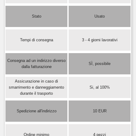
Stato
Usato
Tempi di consegna
3 - 4 giorni lavorativi
Consegna ad un indirizzo diverso
SÌ, possibile
dalla fatturazione
Assicurazione in caso di
smarrimento e danneggiamento
Si, al 100%
durante il trasporto
Spedizione all'indirizzo
10 EUR
Ordine minimo
4 pezzi