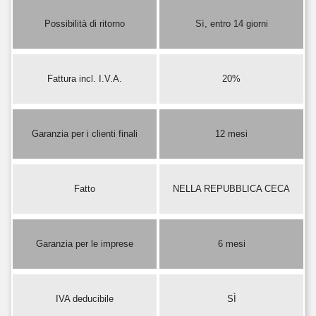
Possibilità di ritorno
Sì, entro 14 giorni
Fattura incl. I.V.A.
20%
Garanzia per i clienti finali
12 mesi
Fatto
NELLA REPUBBLICA CECA
Garanzia per le imprese
6 mesi
IVA deducibile
SÌ