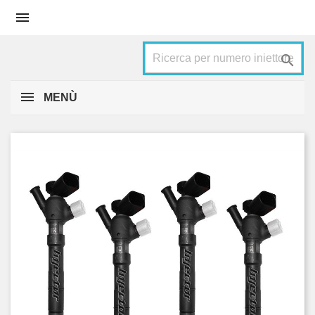


MENÙ