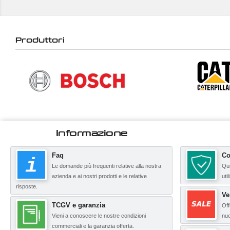
Produttori
Informazione
Faq
Co
Le domande più frequenti relative alla nostra
Qui
azienda e ai nostri prodotti e le relative
uti
risposte.
Ve
TCGV e garanzia
Off
Vieni a conoscere le nostre condizioni
nuo
commerciali e la garanzia offerta.