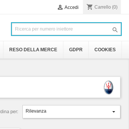
shopping_cart

Carrello
(0)
Accedi

RESO DELLA MERCE
GDPR
COOKIES

Rilevanza
dina per: