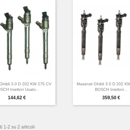
 Ghibli 3.0 D 202 KW 275 CV
Maserati Ghibli 3.0 D 202 K
SCH Iniettori Usato...
BOSCH Iniettori...
Prezzo
Prezzo
144,62 €
359,50 €


Anteprima
Anteprima
i 1-2 su 2 articoli