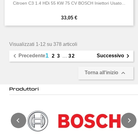
Citroen C3 1.4 HDi 55 KW 75 CV BOSCH Iniettori Usato...
Prezzo
33,05 €
Visualizzati 1-12 su 378 articoli
1


Precedente
Successivo
2
3
…
32

Torna all'inizio
Produttori