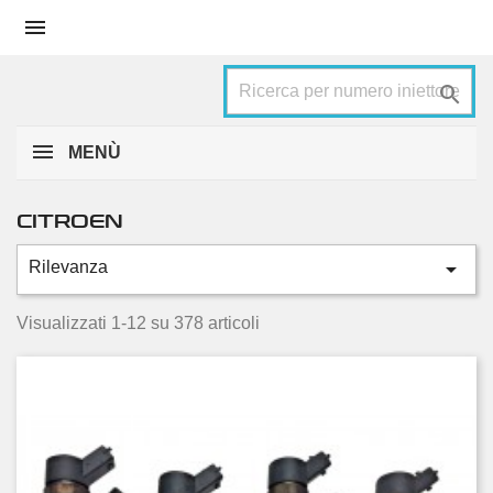


MENÙ
CITROEN

Rilevanza
Categorie
Berlingo
32
Visualizzati 1-12 su 378 articoli
C-crosser
2
C-elysee
4
C2
7
C3
26
C3 picasso
6
C4
30