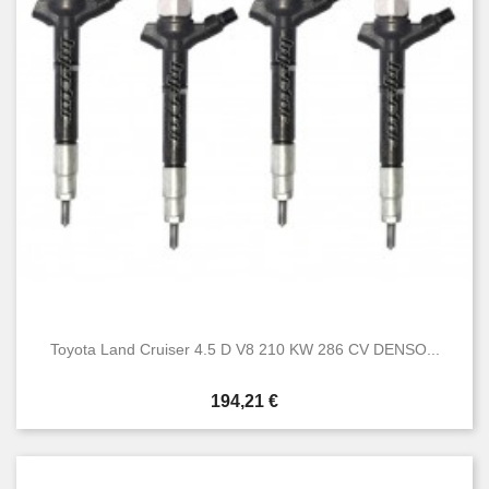
Hi-ace
18
Hilux
52
Iq
3
Land cruiser
44
Previa
2
Rav4
13
Urban cruiser
4
Verso
11
Yaris
17
Condizione
Nuovo
119
Usato
165
Toyota Land Cruiser 4.5 D V8 210 KW 286 CV DENSO...
Prezzo
194,21 €