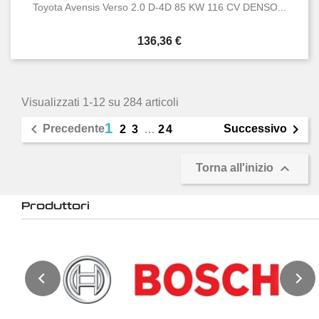
Toyota Avensis Verso 2.0 D-4D 85 KW 116 CV DENSO...
Prezzo
136,36 €
Visualizzati 1-12 su 284 articoli
1


Precedente
Successivo
2
3
…
24

Torna all'inizio
Produttori