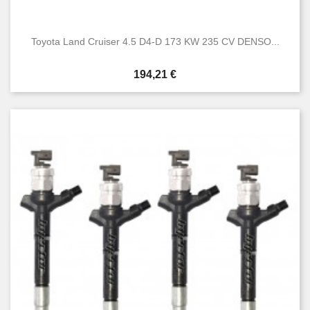
Toyota Land Cruiser 4.5 D4-D 173 KW 235 CV DENSO...
Prezzo
194,21 €