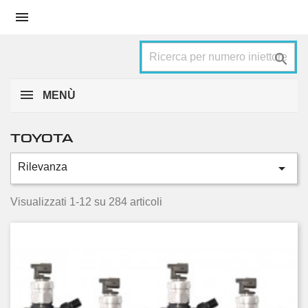


MENÙ
TOYOTA

Rilevanza
Categorie
Auris
16
Visualizzati 1-12 su 284 articoli
Avensis
28
Avensis verso
6
Aygo
2
Corolla
27
Corolla verso
12
Dyna
29