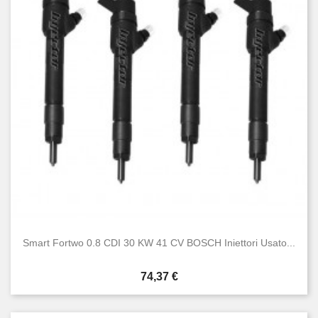
Smart Fortwo 0.8 CDI 30 KW 41 CV BOSCH Iniettori Usato...
Prezzo
74,37 €