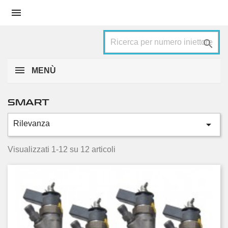


MENÙ
SMART

Rilevanza
Categorie
City
2
Visualizzati 1-12 su 12 articoli
Forfour
4
Fortwo
6
Condizione
Nuovo
6
Usato
6