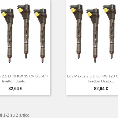
s 2.5 D 70 KW 95 CV BOSCH
Ldv Maxus 2.5 D 88 KW 120
Iniettori Usato...
Iniettori Usato...
Prezzo
Prezzo
82,64 €
82,64 €


Anteprima
Anteprima
i 1-2 su 2 articoli