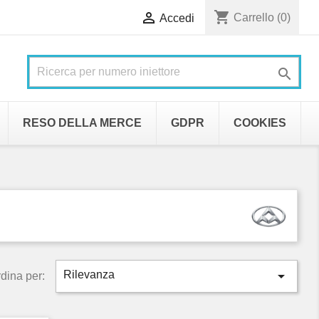
shopping_cart

Carrello
(0)
Accedi

RESO DELLA MERCE
GDPR
COOKIES

Rilevanza
dina per: