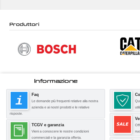
Produttori
Informazione
Faq
Co
Le domande più frequenti relative alla nostra
Qui
azienda e ai nostri prodotti e le relative
uti
risposte.
Ve
TCGV e garanzia
Off
Vieni a conoscere le nostre condizioni
nuo
commerciali e la garanzia offerta.