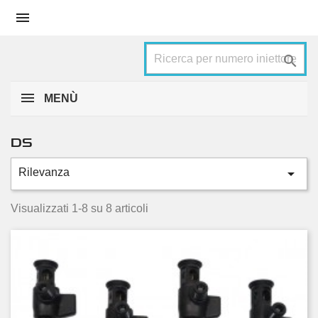


MENÙ
DS

Rilevanza
Categorie
Ds4
4
Visualizzati 1-8 su 8 articoli
Ds5
4
Condizione
Nuovo
4
Usato
4