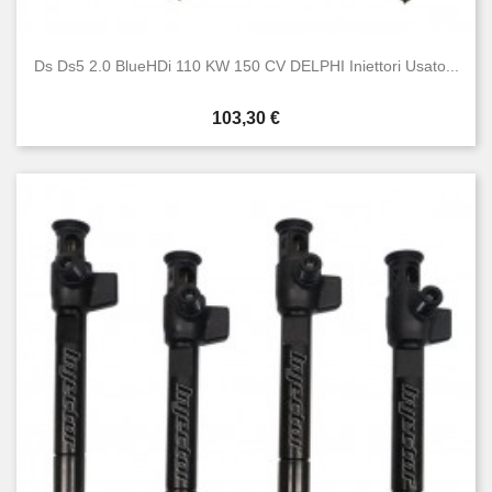
Ds Ds5 2.0 BlueHDi 110 KW 150 CV DELPHI Iniettori Usato...
Prezzo
103,30 €