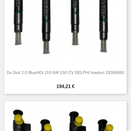
Ds Ds4 2.0 BlueHDi 110 KW 150 CV DELPHI Iniettori 28388960
Prezzo
194,21 €