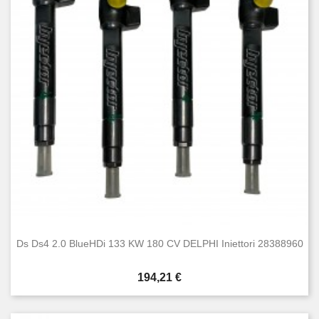
Ds Ds4 2.0 BlueHDi 133 KW 180 CV DELPHI Iniettori 28388960
Prezzo
194,21 €